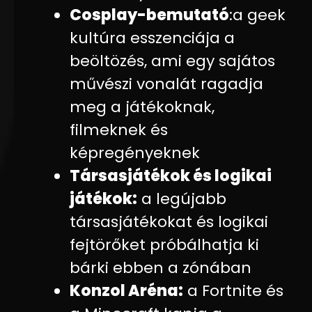
Cosplay-bemutató
:a geek
kultúra esszenciája a
beöltözés, ami egy sajátos
művészi vonalát ragadja
meg a játékoknak,
filmeknek és
képregényeknek
Társasjátékok és logikai
játékok:
a legújabb
társasjátékokat és logikai
fejtörőket próbálhatja ki
bárki ebben a zónában
Konzol Aréna
:
a Fortnite és