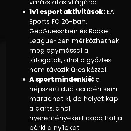
varázslatos világába
1v1 esport aktivitások:
EA
Sports FC 26-ban,
GeoGuessrben és Rocket
League-ben mérkőzhetnek
meg egymással a
látogatók, ahol a győztes
nem távozik üres kézzel
A sport mindenkié:
a
népszerű duófoci idén sem
maradhat ki, de helyet kap
a darts, ahol
nyereményekért dobálhatja
bárki a nyilakat