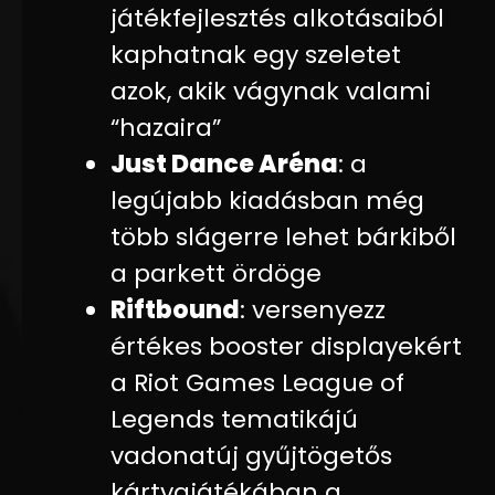
játékfejlesztés alkotásaiból
kaphatnak egy szeletet
azok, akik vágynak valami
“hazaira”
Just Dance Aréna
: a
legújabb kiadásban még
több slágerre lehet bárkiből
a parkett ördöge
Riftbound
: versenyezz
értékes booster displayekért
a Riot Games League of
Legends tematikájú
vadonatúj gyűjtögetős
kártyajátékában a