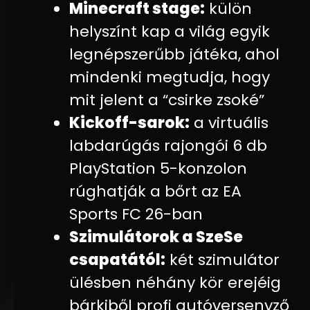
Minecraft stage:
külön
helyszínt kap a világ egyik
legnépszerűbb játéka, ahol
mindenki megtudja, hogy
mit jelent a “csirke zsoké”
Kickoff-sarok
:
a virtuális
labdarúgás rajongói 6 db
PlayStation 5-konzolon
rúghatják a bőrt az EA
Sports FC 26-ban
Szimulátorok a SzeSe
csapatától
:
két szimulátor
ülésben néhány kör erejéig
bárkiből profi autóversenyző