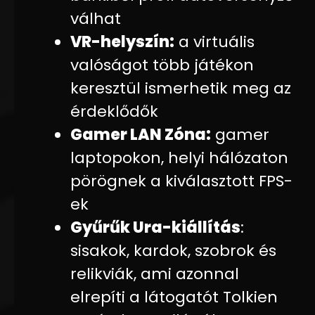
válhat
VR-helyszín
:
a virtuális
valóságot több játékon
keresztül ismerhetik meg az
érdeklődők
Gamer LAN Zóna
:
gamer
laptopokon, helyi hálózaton
pörögnek a kiválasztott FPS-
ek
Gyűrűk Ura-kiállítás
:
sisakok, kardok, szobrok és
relikviák, ami azonnal
elrepíti a látogatót Tolkien