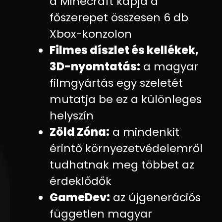
a Minecraft kapja a
főszerepet összesen 6 db
Xbox-konzolon
Filmes díszlet és kellékek,
3D-nyomtatás
:
a magyar
filmgyártás egy szeletét
mutatja be ez a különleges
helyszín
Zöld Zóna
:
a mindenkit
érintő környezetvédelemről
tudhatnak meg többet az
érdeklődők
GameDev
:
az újgenerációs
független magyar